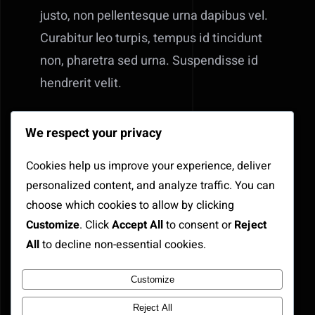
justo, non pellentesque urna dapibus vel.
Curabitur leo turpis, tempus id tincidunt
non, pharetra sed urna. Suspendisse id
hendrerit velit.
Nam bibendum urna in arcu mollis
We respect your privacy
suscipit. Nulla facilisi
Pellentesque finibus arcu ac diam
Cookies help us improve your experience, deliver
personalized content, and analyze traffic. You can
rhoncus, sed pharetra est
choose which cookies to allow by clicking
pellentesque
Customize
. Click
Accept All
to consent or
Reject
Duis imperdiet magna ut
All
to decline non-essential cookies.
condimentum ullamcorper.
Ut ultricies, sapien vitae tempor
Customize
accumsan, tellus nisl maximus nisi
Reject All