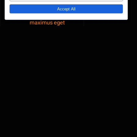
Phasellus dapibus suscipit leo,
Accept All
fermentum fermentum purus
maximus eget
Quisque non tincidunt ante. Vestibulum
suscipit eros in mollis sagittis. Nam
convallis eros in blandit tempus. Vivamus
sodales et ipsum ut varius. Donec ultrices
mauris enim, ut sagittis sem bibendum
vitae. Mauris vehicula nulla quam, ut
scelerisque lorem tincidunt vitae.
Quisque viverra dolor vel nibh hendrerit
venenatis.