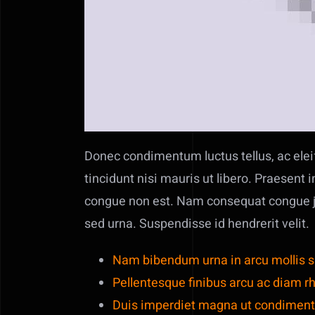
Donec condimentum luctus tellus, ac eleif
tincidunt nisi mauris ut libero. Praesent i
congue non est. Nam consequat congue jus
sed urna. Suspendisse id hendrerit velit.
Nam bibendum urna in arcu mollis sus
Pellentesque finibus arcu ac diam r
Duis imperdiet magna ut condiment