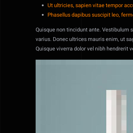
Ut ultricies, sapien vitae tempor ac
Phasellus dapibus suscipit leo, f
Quisque non tincidunt ante. Vestibulum su
varius. Donec ultrices mauris enim, ut sa
Quisque viverra dolor vel nibh hendrerit 