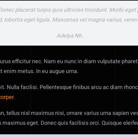
Donec placerat turpis quis ultricies tincidunt. Morbi ege
, lobortis eget ligula. Maecenas vel magna varius, venena
Adelya Nh.
 purus efficitur nec. Nam eu nunc in diam vulputate pharet
 ut enim metus. In eu augue urna.
. Nulla facilisi. Pellentesque finibus arcu ac diam rhonc
orper
.
n, tellus nisl maximus nisi, ornare varius urna sapien v
maximus eget. Donec quis facilisis orci. Quisque eleifen