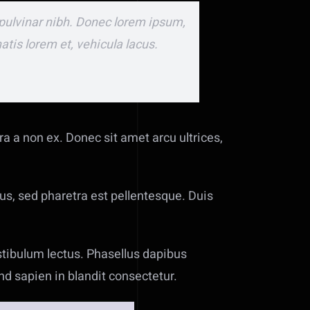
t pulvinar nibh. Donec lorem ipsum,
tis lorem et, vehicula lacus.
ra a non ex. Donec sit amet arcu ultrices,
us, sed pharetra est pellentesque. Duis
estibulum lectus. Phasellus dapibus
d sapien in blandit consectetur.