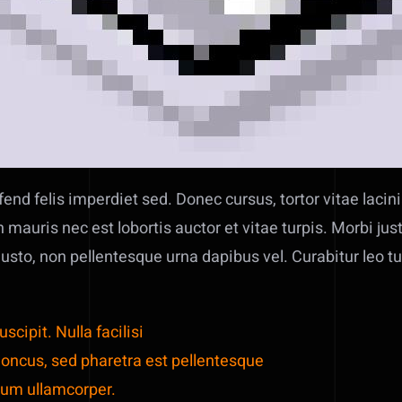
end felis imperdiet sed. Donec cursus, tortor vitae lacin
n mauris nec est lobortis auctor et vitae turpis. Morbi justo
to, non pellentesque urna dapibus vel. Curabitur leo tur
cipit. Nulla facilisi
honcus, sed pharetra est pellentesque
um ullamcorper.