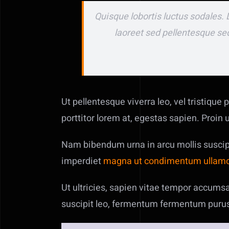
Quisque lobortis luctus sodales. 
laoreet sed pellentesque sed
Ut pellentesque viverra leo, vel tristique
porttitor lorem at, egestas sapien. Proin
Nam bibendum urna in arcu mollis suscipit
imperdiet
magna ut condimentum ullamc
Ut ultricies, sapien vitae tempor accumsa
suscipit leo, fermentum fermentum purus 