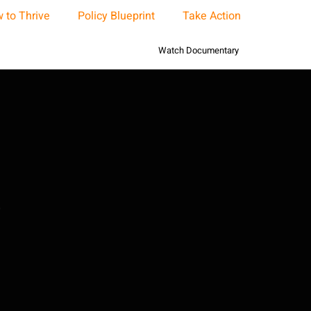
 to Thrive
Policy Blueprint
Take Action
Watch Documentary
r