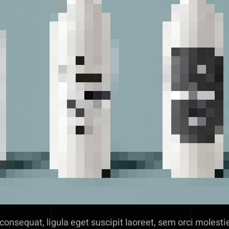
consequat, ligula eget suscipit laoreet, sem orci molesti