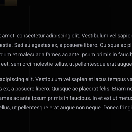
amet, consectetur adipiscing elit. Vestibulum vel sapien
stie. Sed eu egestas ex, a posuere libero. Quisque ac pl
dum et malesuada fames ac ante ipsum primis in faucibus
reet, sem orci molestie tellus, ut pellentesque erat augu
dipiscing elit. Vestibulum vel sapien et lacus tempus var
 ex, a posuere libero. Quisque ac placerat felis. Etiam
es ac ante ipsum primis in faucibus. In et est ut metus
tellus, ut pellentesque erat augue non neque. Donec frin